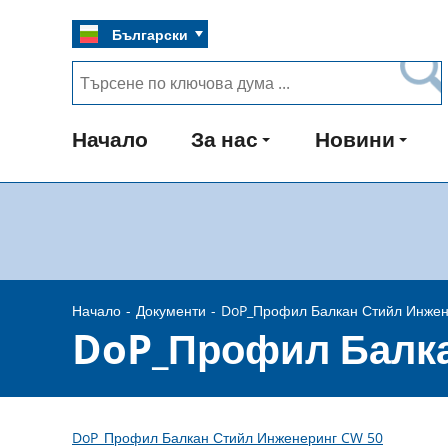
Български
Начало
За нас
Новини
Начало
Документи
DoP_Профил Балкан Стийл Инжен
DoP_Профил Балка
DoP_Профил Балкан Стийл Инженеринг CW 50