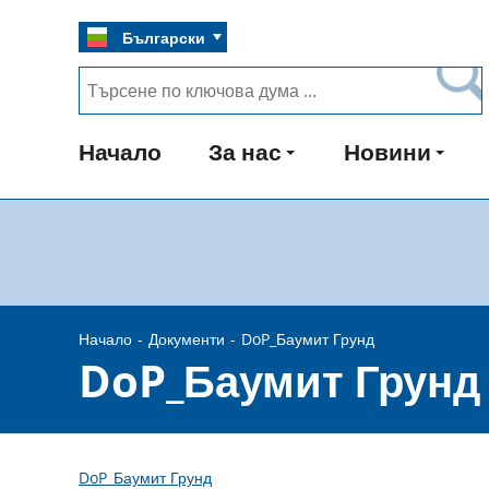
Български
Начало
За нас
Новини
Начало
Документи
DoP_Баумит Грунд
DoP_Баумит Грунд
DoP_Баумит Грунд