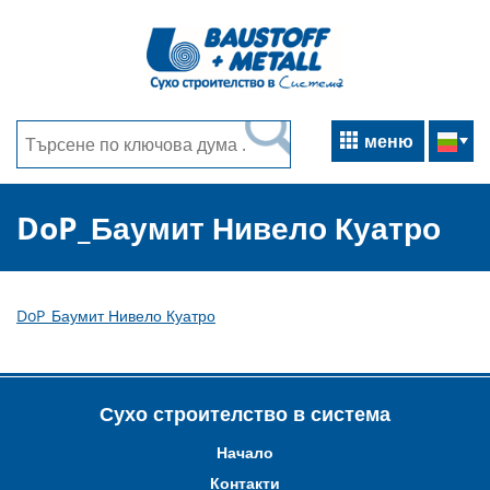
меню
DoP_Баумит Нивело Куатро
DoP_Баумит Нивело Куатро
Сухо строителство в система
Начало
Контакти