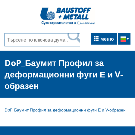
меню
DoP_Баумит Профил за
деформационни фуги Е и V-
образен
DoP_Баумит Профил за деформационни фуги Е и V-образен