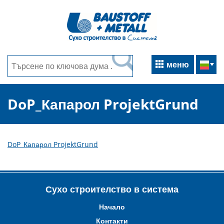
меню
DoP_Капарол ProjektGrund
DoP_Капарол ProjektGrund
Сухо строителство в система
Начало
Контакти