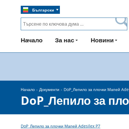
Български
Начало
За нас
Новини
Начало
Документи
DoP_Лепило за плочки Мапей Ades
DoP_Лепило за пло
DoP_Лепило за плочки Мапей Adesilex P7