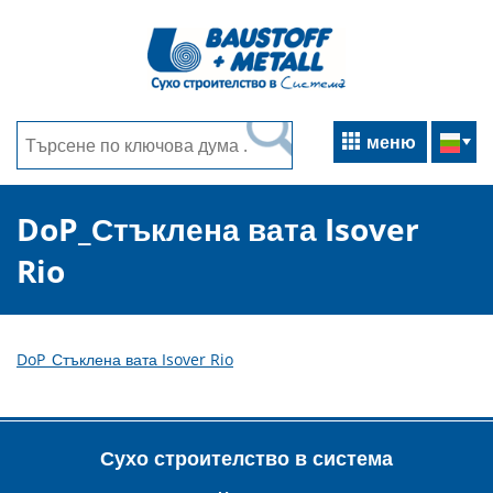
меню
DoP_Стъклена вата Isover
Rio
DoP_Стъклена вата Isover Rio
Сухо строителство в система