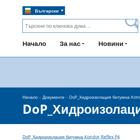
Български
Начало
За нас
Новини
Начало
Документи
DoP_Хидроизолация битумна Kond
DoP_Хидроизолаци
DoP_Хидроизолация битумна Kondor Reflex P4