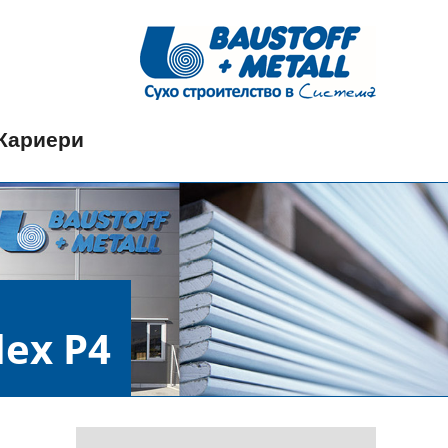
Кариери
ex P4