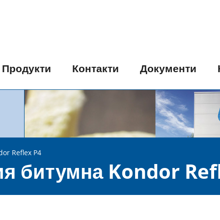
Продукти
Контакти
Документи
or Reflex P4
я битумна Kondor Refl