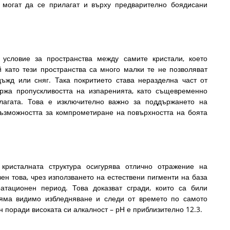
 могат да се прилагат и върху предварително боядисани
 условие за пространства между самите кристали, което
 като тези пространства са много малки те не позволяват
жд или сняг. Така покритието става неразделна част от
ржа пропускливостта на изпаренията, като същевременно
лагата. Това е изключително важно за поддържането на
възможността за компрометиране на повърхността на боята
кристалната структура осигурява отлично отражение на
ен това, чрез използването на естествени пигменти на база
атационен период. Това доказват сгради, които са били
яма видимо избледняване и следи от времето по самото
н поради високата си алкалност – рН е приблизително 12.3.