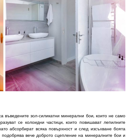
са въведените зол-силикатни минерални бои, които не само
бразуват се колоидни частици, които повишават лепилните
 като абсорбират всяка повърхност и след изсъхване боята
д подобрява вече доброто сцепление на минералните бои и