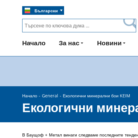
Български
Начало
За нас
Новини
Начало
General
Екологични минерални бои KEIM
Екологични минер
В Баущоф + Метал винаги следваме последните тенден