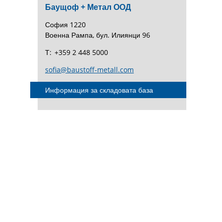
Баущоф + Метал ООД
София 1220
Военна Рампа, бул. Илиянци 96
Т:
+359 2 448 5000
sofia@baustoff-metall.com
Информация за складовата база