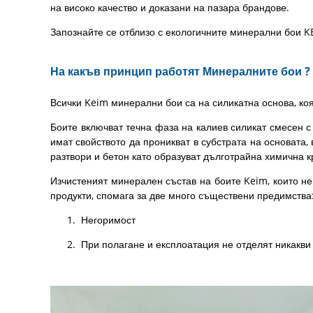
на високо качество и доказани на пазара брандове.
Запознайте се отблизо с екологичните минерални бои KE
На какъв принцип работят Минералните бои ?
Всички Keim минерални бои са на силикатна основа, коят
Боите включват течна фаза на калиев силикат смесен с
имат свойството да проникват в субстрата на основата,
разтвори и бетон като образуват дълготрайна химична к
Изчистеният минерален състав на боите Keim, които н
продукти, спомага за две много съществени предимства
Негоримост
При полагане и експлоатация не отделят никакви 