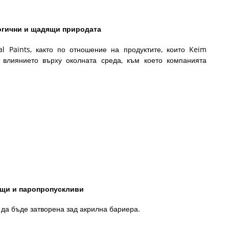
ни и щадящи природата
l Paints, както по отношение на продуктите, които Keim
 влиянието върху околната среда, към което компанията
и паропропускливи
 да бъде затворена зад акрилна бариера.