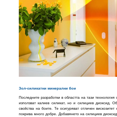
Зол-силикатни минерални бои
Последните разработки в областта на тази технология 
използват калиев силикат, но и силициев диоксид. О
свойства на боите. Те осигуряват отличен вискозитет
покрива много добре. Добавянето на силициев диокси