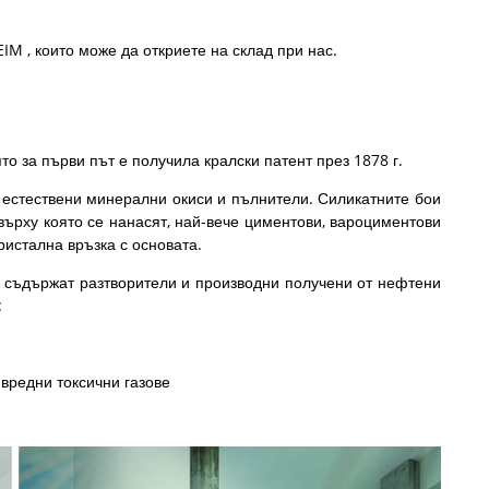
IM , които може да откриете на склад при нас.
о за първи път е получила кралски патент през 1878 г.
 естествени минерални окиси и пълнители. Силикатните бои
 върху която се нанасят, най-вече циментови, вароциментови
ристална връзка с основата.
е съдържат разтворители и производни получени от нефтени
:
вредни токсични газове