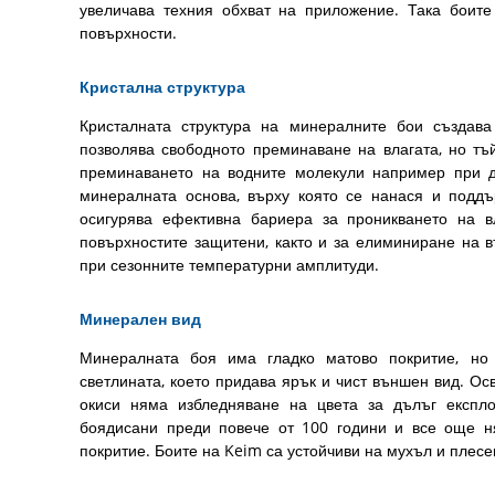
увеличава техния обхват на приложение. Така боите
повърхности.
Кристална структура
Кристалната структура на минералните бои създава
позволява свободното преминаване на влагата, но тъй
преминаването на водните молекули например при дъ
минералната основа, върху която се нанася и поддъ
осигурява ефективна бариера за проникването на в
повърхностите защитени, както и за елиминиране на 
при сезонните температурни амплитуди.
Минерален вид
Минералната боя има гладко матово покритие, но 
светлината, което придава ярък и чист външен вид. Осв
окиси няма избледняване на цвета за дълъг експло
боядисани преди повече от 100 години и все още н
покритие. Боите на Keim са устойчиви на мухъл и плесе