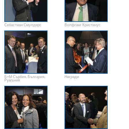
Себастиан Смулдерс
Волфганг Кристинус
Б+М Сърбия, България,
Награди
Румъния