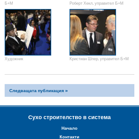
Б+М
Роберт Хекл, управител Б+М
Художник
Кристиан Шпер, управител Б+М
Следващата публикация »
Сухо строителство в система
Начало
Контакти