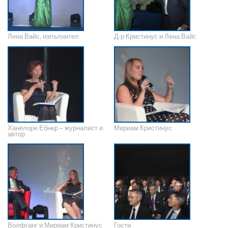
Лена Вайс, изпълнител
Д-р Кристинус и Лена Вайс
Ханелоре Ебнер – журналист и
Мириам Кристинус
автор
Волфганг и Мириам Кристинус
Гости