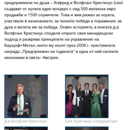
предприемачи по душа – Алфред и Волфганг Кристинус (син)
създават от нулата един концерн с над 500 милиона евро
продажби и 1500 служители. Това е жив разказ за хората,
участвали в начинанието, за техните победи и поражения, за
духа и волята им за победа. Освен историята, в книгата д-р
Волфганг Кристинус споделя открито своя мениджърски
подход и разкрива принципите на управление на
Баущоф+Метал, които му носят през 2008 г. престижната
награда „Предприемач на годината“ в една от най-силните
икономики в света– Австрия.
Д-р Волфганг Кристинус
Сем. Кристинус и модератори