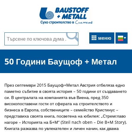
меню
50 Години Баущоф + Метал
През септември 2015 Баущоф+Метал Австрия отбеляза едно
паметно събитие в своята история – 50 години от създаването
си. В централата на компанията във Виена, пред 350
високопоставени гости от сферата на строителството и
бизнеса в Европа, собствениците – семейство Кристинус –
представиха своята книга, посветена на юбилея: „Стремглаво
нагоре – Историята на Б+М“ (Steil nach oben – Die B+M Story).
Книгата разказва по увлекателен и личен начин, как двама