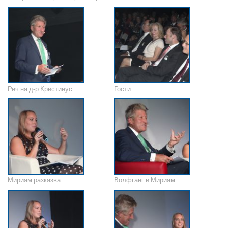
Реч на д-р Кристинус
Гости
Мириам разказва
Волфганг и Мириам