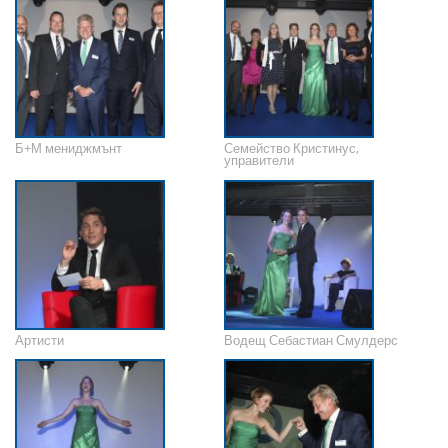
Б+М мениджмънт
Семейство Кристинус,
управители
Артисти
Водещ Себастиан Смулдерс