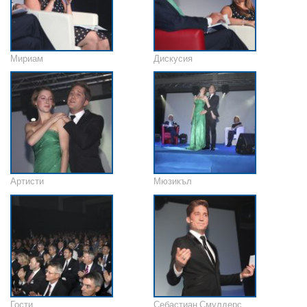
Мириам
Дискусия
Артисти
Мюзикъл
Гости
Себастиан Смулдерс