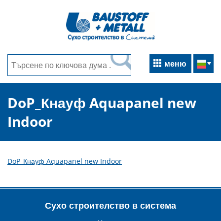
меню
DoP_Кнауф Aquapanel new
Indoor
DoP_Кнауф Aquapanel new Indoor
Сухо строителство в система