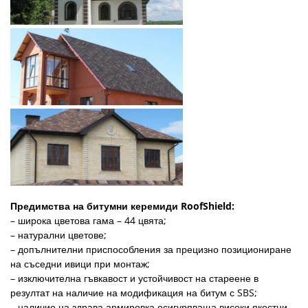
Предимства на битумни керемиди RoofShield:
– широка цветова гама – 44 цвята;
– натурални цветове;
– допълнителни приспособления за прецизно позициониране
на съседни ивици при монтаж;
– изключителна гъвкавост и устойчивост на стареене в
резултат на наличие на модификация на битум с SBS;
– наличие на здрава армировка осигуряваща високи якостни