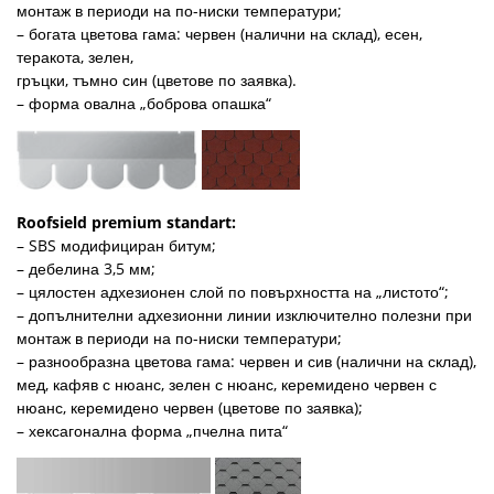
монтаж в периоди на по-ниски температури;
– богата цветова гама: червен (налични на склад), есен,
теракота, зелен,
гръцки, тъмно син (цветове по заявка).
– форма овална „боброва опашка“
Roofsield premium standart:
– SBS модифициран битум;
– дебелина 3,5 мм;
– цялостен адхезионен слой по повърхността на „листото“;
– допълнителни адхезионни линии изключително полезни при
монтаж в периоди на по-ниски температури;
– разнообразна цветова гама: червен и сив (налични на склад),
мед, кафяв с нюанс, зелен с нюанс, керемидено червен с
нюанс, керемидено червен (цветове по заявка);
– хексагонална форма „пчелна пита“