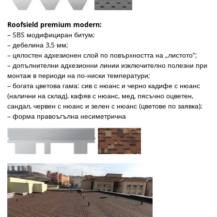
Roofsield premium modern:
– SBS модифициран битум;
– дебелина 3,5 мм;
– цялостен адхезионен слой по повърхността на „листото“;
– допълнителни адхезионни линии изключително полезни при
монтаж в периоди на по-ниски температури;
– богата цветова гама: сив с нюанс и черно кадифе с нюанс
(налични на склад), кафяв с нюанс, мед, пясъчно оцветен,
сандал, червен с нюанс и зелен с нюанс (цветове по заявка);
– форма правоъгълна несиметрична