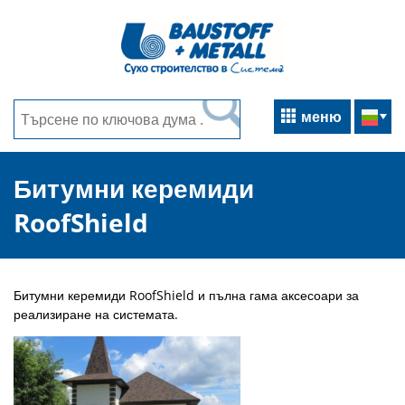
меню
Битумни керемиди
RoofShield
Битумни керемиди RoofShield и пълна гама аксесоари за
реализиране на системата.