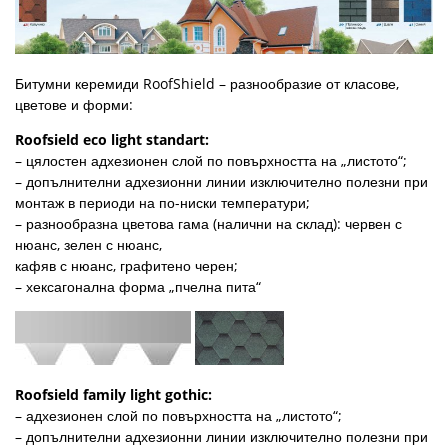
Битумни керемиди RoofShield – разнообразие от класове,
цветове и форми:
Roofsield eco light standart:
– цялостен адхезионен слой по повърхността на „листото“;
– допълнителни адхезионни линии изключително полезни при
монтаж в периоди на по-ниски температури;
– разнообразна цветова гама (налични на склад): червен с
нюанс, зелен с нюанс,
кафяв с нюанс, графитено черен;
– хексагонална форма „пчелна пита“
Roofsield family light gothic:
– адхезионен слой по повърхността на „листото“;
– допълнителни адхезионни линии изключително полезни при